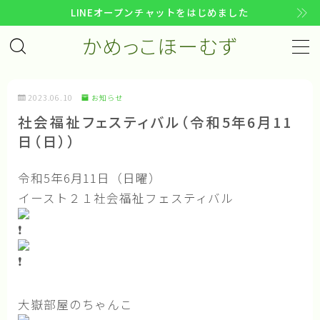
LINEオープンチャットをはじめました
かめっこほーむず
MENU
コンセプト
2023.06.10
お知らせ
社会福祉フェスティバル（令和5年6月11
趣意文
日（日））
企画書
活動計画
令和5年6月11日（日曜）
イースト２１社会福祉フェスティバル
活動指針
活動の歩み
メンバー
大嶽部屋のちゃんこ
アクセス