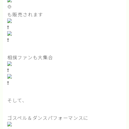
記事一覧
も販売されます
お知らせ
活動通信
研修・講座受講レポート
相撲ファンも大集合
寄付と協賛のお願い
お問い合わせ
そして、
ゴスペル＆ダンスパフォーマンスに