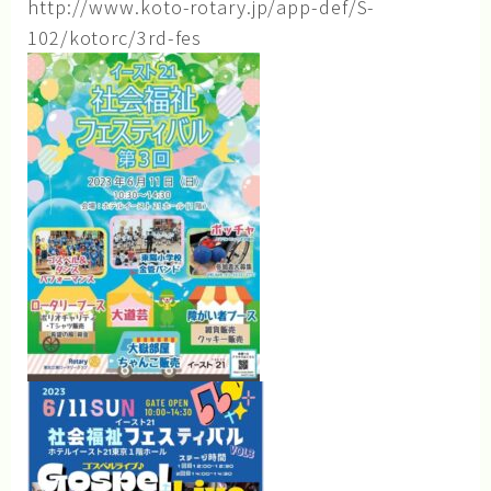
http://www.koto-rotary.jp/app-def/S-
102/kotorc/3rd-fes