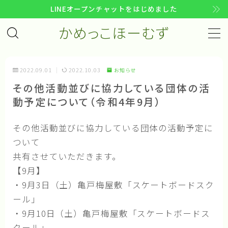
LINEオープンチャットをはじめました
かめっこほーむず
MENU
コンセプト
2022.09.01
2022.10.03
お知らせ
その他活動並びに協力している団体の活
趣意文
動予定について（令和4年9月）
企画書
活動計画
その他活動並びに協力している団体の活動予定に
ついて
活動指針
共有させていただきます。
活動の歩み
【9月】
・9月3日（土）亀戸梅屋敷「スケートボードスク
メンバー
ール」
・9月10日（土）亀戸梅屋敷「スケートボードス
アクセス
クール」