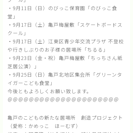
・9月11日（日）のびっこ保育園「のびっこ食
記事一覧
堂」
お知らせ
・9月17日（土）亀戸梅屋敷「スケートボードス
活動通信
クール」
・9月17日（土）江東区青少年交流プラザ 不登校
研修・講座受講レポート
や行きしぶりのお子様の居場所「ちるる」
・9月23日（金・祝）亀戸梅屋敷「ちっちさん紙
寄付と協賛のお願い
芝居公演）」
・9月25日（日）亀戸北地区集会所「
グリーンタ
お問い合わせ
イガーこども食堂」
今後ともよろしくお願い致します。
＠＠＠＠＠＠＠＠＠＠＠＠＠＠＠＠＠＠＠＠＠
亀戸のこどもの新たな居場所 創造プロジェクト
（愛称：かめっこ ほーむず）