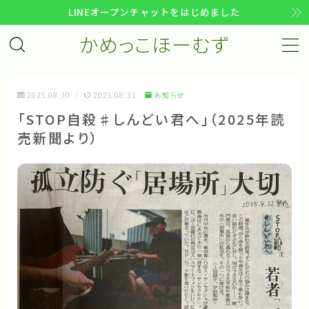
LINEオープンチャットをはじめました
かめっこほーむず
MENU
コンセプト
2025.08.30
2025.08.31
お知らせ
「STOP自殺♯しんどい君へ」（2025年読
趣意文
売新聞より）
企画書
活動計画
活動指針
活動の歩み
メンバー
アクセス