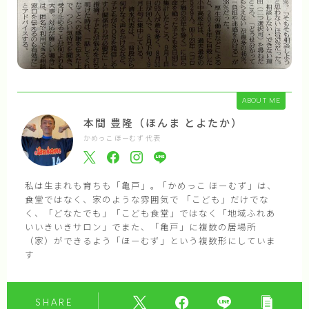
ABOUT ME
本間 豊隆（ほんま とよたか）
かめっこ ほーむず 代表
私は生まれも育ちも「亀戸」｡ 「かめっこ ほーむず」は、
食堂ではなく、家のような雰囲気で 「こども」だけでな
く、「どなたでも」「こども食堂」ではなく「地域ふれあ
いいきいきサロン」でまた、「亀戸」に複数の居場所
（家）ができるよう「ほーむず」という複数形にしていま
す
SHARE