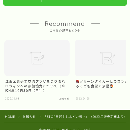
Recommend
こちらの記事もどうぞ
江東区青少年交流プラザまつりINハ
グリーンタイガーとのコラボ
ロウィンへの参加協力について（令
るこども食堂の活動
和4年10月30日（日））
Follow Me
2022.10.08
お知らせ
2022.04.20
HOME
お知らせ
「STOP自殺♯しんどい君へ」（2025年読売新聞より）
＞
＞
2020–2026 かめっこほーむず