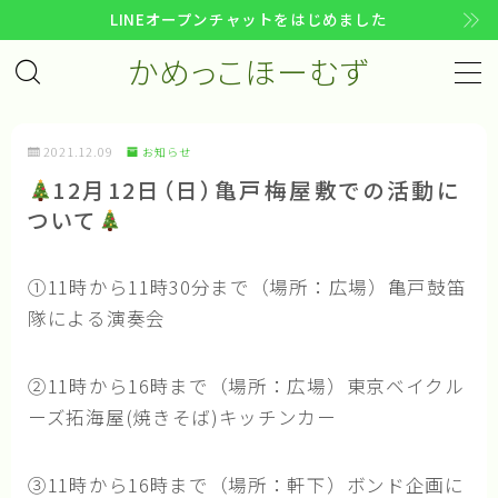
LINEオープンチャットをはじめました
かめっこほーむず
MENU
コンセプト
2021.12.09
お知らせ
12月12日（日）亀戸梅屋敷での活動に
趣意文
ついて
企画書
活動計画
①11時から11時30分まで（場所：広場）亀戸鼓笛
活動指針
隊による演奏会
活動の歩み
②11時から16時まで（場所：広場）東京ベイクル
メンバー
ーズ拓海屋(焼きそば)キッチンカー
アクセス
③11時から16時まで（場所：軒下）ボンド企画に