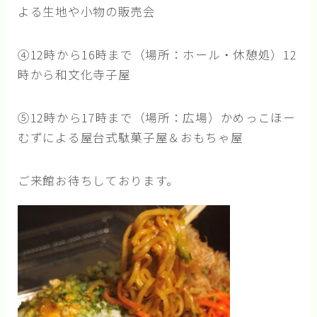
よる生地や小物の販売会
記事一覧
お知らせ
④12時から16時まで（場所：ホール・休憩処）12
時から和文化寺子屋
活動通信
研修・講座受講レポート
⑤12時から17時まで（場所：広場）かめっこほー
むずによる屋台式駄菓子屋＆おもちゃ屋
寄付と協賛のお願い
ご来館お待ちしております。
お問い合わせ